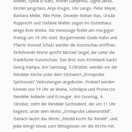
Bowen, Sylvia El-Karz, Arefeh Ganjehlou, Sigrid Jakob,
Kirsten Jungclaus, Anja Kruger, Ute Lange, Peter Meyer,
Barbara Meiler, Elke Peter, Deveder-Kishan Rao, Ursula
Rupprecht und Stefanie Walter zeigen im Gotteshaus
einige ihrer Werke. Die Vernissage findet am morgigen
Freitag um 19 Uhr statt. Bürgermeister Guido Rahn und
Pfarrer Konrad Schulz werden die Kunstschau eröffnen.
Einführende Worte spricht Michael Siegel, der Leiter der
Frankfurter Kunstschule. Das Brot zum Erntedank backt
Georg Kampa. Am Samstag, 3.Oktober, werden vor der
Rendeler Kirche unter dem Stichwort „Ernteprobe
Spirituosen“ Verkostungen angeboten. Probiert werden
können von 19 Uhr an Weine, Schnäpse und Proseccos
Rendeler Anbieter und Erzeuger. Am Sonntag, 4.
Oktober, steht der Rendeler Gottesdient, der um 11 Uhr
beginnt, unter dem Motto „Ernteprobe Lebensmittel“.
Danach lautet das Motto „Rendel kocht für Rendel“, und
jeder bringt etwas zum Mittagessen vor der Kirche mit.