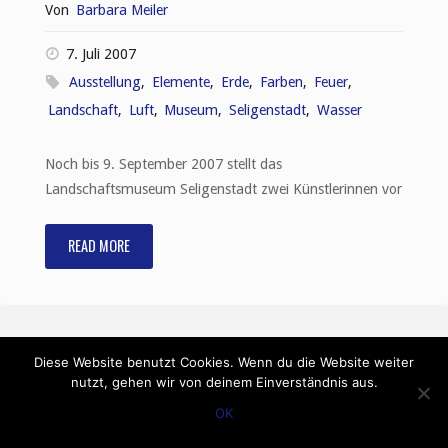
Von
Barbara Meiler
7. Juli 2007
Ausstellung
,
Elemente
,
Erde
,
Farben
,
Feuer
,
Landschaft
,
Luft
,
Museum
,
Seligenstadt
,
Wasser
Noch bis 9. September 2007 stellt das
Landschaftsmuseum Seligenstadt zwei Künstlerinnen vor
READ MORE
"Farben
über
Farben
Diese Website benutzt Cookies. Wenn du die Website weiter
–
nutzt, gehen wir von deinem Einverständnis aus.
OK
Eine