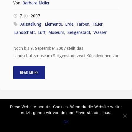
Von
Barbara Meiler
7. Juli 2007
Ausstellung
,
Elemente
,
Erde
,
Farben
,
Feuer
,
Landschaft
,
Luft
,
Museum
,
Seligenstadt
,
Wasser
Noch bis 9. September 2007 stellt das
Landschaftsmuseum Seligenstadt zwei Künstlerinnen vor
READ MORE
"Farben
über
Farben
Diese Website benutzt Cookies. Wenn du die Website weiter
–
nutzt, gehen wir von deinem Einverständnis aus.
OK
Eine