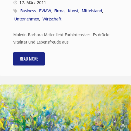
17. März 2011
Business
,
BVMW
,
Firma
,
Kunst
,
Mittelstand
,
Unternehmen
,
Wirtschaft
Malerin Barbara Meiler liebt Farbintensives: Es drückt
Vitalität und Lebensfreude aus
READ MORE
"Mit
Undine
über
Grenzen"